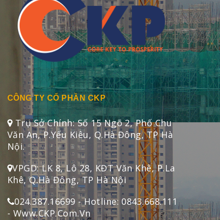
CÔNG TY CỔ PHẦN CKP
Trụ Sở Chính: Số 15 Ngõ 2, Phố Chu
Văn An, P.Yếu Kiêu, Q.Hà Đông, TP Hà
Nội.
VPGD: LK 8, Lô 28, KĐT Văn Khê, P.La
Khê, Q.Hà Đông, TP Hà Nội
024.387.16699 - Hotline: 0843.668.111
- Www.CKP.Com.Vn