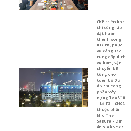
CKP triển khai
thi công lắp
đặt hoàn
thành xong
03 CPP, phục
vụ công tác
cung cấp dịch
vụ bơm, vận
chuyển bê
tông cho
toàn bộ Dự
Án thi công
phần xây
dựng Toà V10
– Lô F3 – CH02
thuộc phân
khu The
Sakura – Dự
án Vinhomes