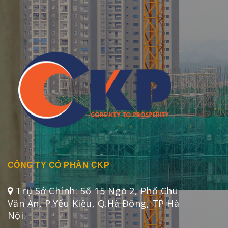
CÔNG TY CỔ PHẦN CKP
Trụ Sở Chính: Số 15 Ngõ 2, Phố Chu
Văn An, P.Yếu Kiêu, Q.Hà Đông, TP Hà
Nội.