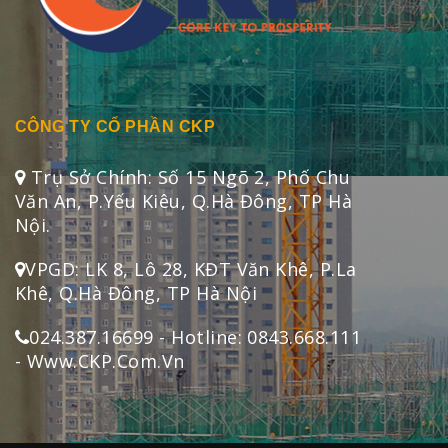
CÔNG TY CỔ PHẦN CKP
Trụ Sở Chính: Số 15 Ngõ 2, Phố Chu
Văn An, P.Yếu Kiêu, Q.Hà Đông, TP Hà
Nội.
VPGD: LK 8, Lô 28, KĐT Văn Khê, P.La
Khê, Q.Hà Đông, TP Hà Nội
024.387.16699 - Hotline: 0843.668.111
- Www.CKP.Com.Vn