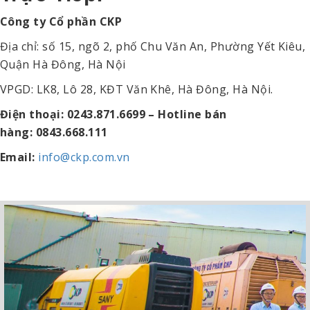
Công ty Cổ phần CKP
Địa chỉ: số 15, ngõ 2, phố Chu Văn An, Phường Yết Kiêu,
Quận Hà Đông, Hà Nội
VPGD: LK8, Lô 28, KĐT Văn Khê, Hà Đông, Hà Nội.
Điện thoại: 0243.871.6699 – Hotline bán
hàng:
0843.668.111
Email:
info@ckp.com.vn