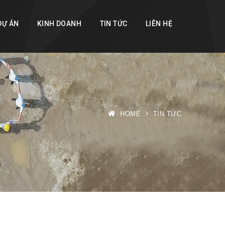
DỰ ÁN
KINH DOANH
TIN TỨC
LIÊN HỆ
HOME
TIN TỨC