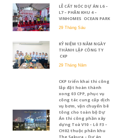
LỄ CẤT NÓC DỰ ÁN L6 –
L7 – PHÂN KHU 4 –
VINHOMES OCEAN PARK
29 Tháng Sáu
KỶ NIỆM 13 NĂM NGÀY
THÀNH LẬP CÔNG TY
CKP
29 Tháng Năm
CKP triển khai thi công
lắp đặt hoàn thành
xong 03 CPP, phục vụ
công tác cung cấp dịch
vụ bơm, vận chuyển bê
tông cho toàn bộ Dự
Án thi công phần xây
dựng Toà V10 – Lô F3 –
CH02 thuộc phân khu
The Sakura – Dự án