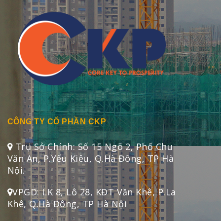
CÔNG TY CỔ PHẦN CKP
Trụ Sở Chính: Số 15 Ngõ 2, Phố Chu
Văn An, P.Yếu Kiêu, Q.Hà Đông, TP Hà
Nội.
VPGD: LK 8, Lô 28, KĐT Văn Khê, P.La
Khê, Q.Hà Đông, TP Hà Nội