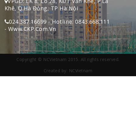
VPGD: LK 8, Lô 28, KĐT Văn Khê, P.La
Khê, Q.Hà Đông, TP Hà Nội
024.387.16699 - Hotline: 0843.668.111
- Www.CKP.Com.Vn
Copyright © NCVietnam 2015. All rights reserved.
Created by: NCVietnam