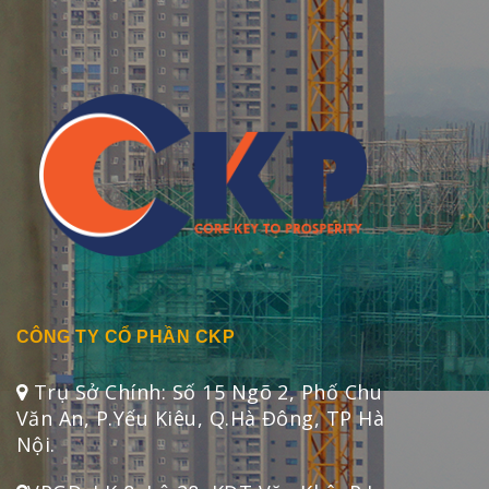
CÔNG TY CỔ PHẦN CKP
Trụ Sở Chính: Số 15 Ngõ 2, Phố Chu
Văn An, P.Yếu Kiêu, Q.Hà Đông, TP Hà
Nội.