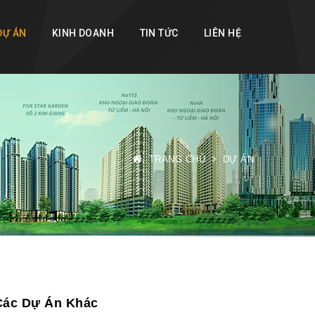
DỰ ÁN
KINH DOANH
TIN TỨC
LIÊN HỆ
TRANG CHỦ
DỰ ÁN
Các Dự Án Khác