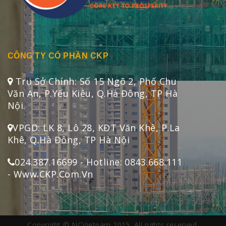
CÔNG TY CỔ PHẦN CKP
Trụ Sở Chính: Số 15 Ngõ 2, Phố Chu
Văn An, P.Yếu Kiêu, Q.Hà Đông, TP Hà
Nội.
VPGD: LK 8, Lô 28, KĐT Văn Khê, P.La
Khê, Q.Hà Đông, TP Hà Nội
024.387.16699 - Hotline: 0843.668.111
- Www.CKP.Com.Vn
Copyright © NCVietnam 2015. All rights reserved.