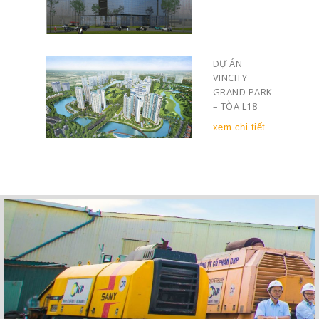
DỰ ÁN
VINCITY
GRAND PARK
– TÒA L18
xem chi tiết